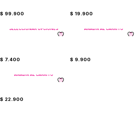
Plus 2 Litros
Universal 12cm
$
99.900
$
19.900
SELECCIONAR OPCIONES
AÑADIR AL CARRITO
Limpia Pisos 2000ML
Alcohol Wind Glicerinado al
Fantástico
70% 1 Litro
$
7.400
$
9.900
AÑADIR AL CARRITO
Suavizante 4000ML Oh Lala
$
22.900