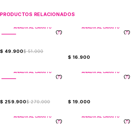
PRODUCTOS RELACIONADOS
AÑADIR AL CARRITO
AÑADIR AL CARRITO
VENTA
Sarten Opalo Universal 20cm
Jabón Wind ph Balanceado
3750 Litros
$
49.900
$
51.000
$
16.900
AÑADIR AL CARRITO
AÑADIR AL CARRITO
VENTA
Licuadora Ultra + Vaso Pica
Cacerola Ilko 16cm Sin Tapa
Todo Universal
Tradicional
$
259.900
$
270.000
$
19.000
AÑADIR AL CARRITO
AÑADIR AL CARRITO
Licuadora Imusa Power Mix
Cacerola Con Antiadherente