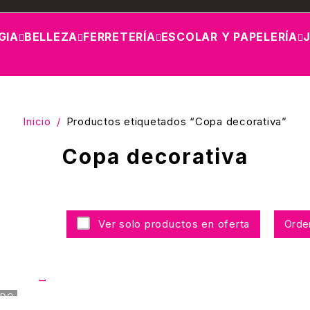
GIA
BELLEZA
FERRETERÍA
ESCOLAR Y PAPELERÍA
Inicio
/
Productos etiquetados “Copa decorativa”
Copa decorativa
Ver solo productos en oferta
Orde
ADO