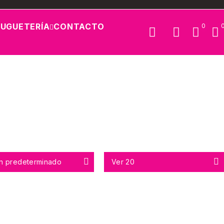
JUGUETERÍA
CONTACTO
0
n predeterminado
Ver
20