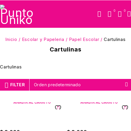
0
0
Inicio
/
Escolar y Papeleria
/
Papel Escolar
/
Cartulinas
Cartulinas
Cartulinas
FILTER
Orden predeterminado
AÑADIR AL CARRITO
AÑADIR AL CARRITO
Cartulina Art-Epression x10
Cartulina Blanca Marfil
Octavos
Paquete x10 Octavos