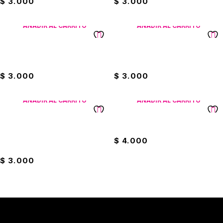
$
3.000
$
3.000
AÑADIR AL CARRITO
AÑADIR AL CARRITO
Cartulina Blanca Primavera
Cartulina FLuorescente
Paquete x10 Octavos
Paquete x10 Octavos
$
3.000
$
3.000
AÑADIR AL CARRITO
AÑADIR AL CARRITO
Cartulina Fluorescente
Cartulina Negra x10 Octavos
Paquete x10 Octavos Art-
$
4.000
Expression
$
3.000