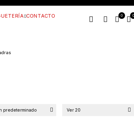
UETERÍA
CONTACTO
0
adras
n predeterminado
Ver
20