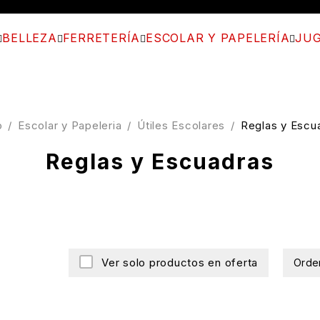
BELLEZA
FERRETERÍA
ESCOLAR Y PAPELERÍA
JUG
o
/
Escolar y Papeleria
/
Útiles Escolares
/
Reglas y Escu
Reglas y Escuadras
s
Ver solo productos en oferta
Orde