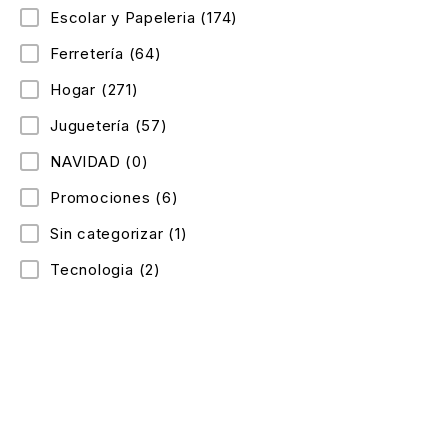
Escolar y Papeleria
(174)
Ferretería
(64)
Hogar
(271)
Juguetería
(57)
NAVIDAD
(0)
Promociones
(6)
Sin categorizar
(1)
Tecnologia
(2)
Celular: 300 352 5526
Dirección: Cra. 88c #69-53 sur, Bosa, Bogotá
Lunes a Domingo: 9:15 am – 9 pm