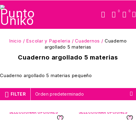
0
0
Inicio
/
Escolar y Papeleria
/
Cuadernos
/
Cuaderno
argollado 5 materias
Cuaderno argollado 5 materias
Cuaderno argollado 5 materias pequeño
FILTER
Orden predeterminado
SELECCIONAR OPCIONES
SELECCIONAR OPCIONES
Cuaderno Argollado 5
Cuaderno Argollado 5
Materias Norma
Materias Primavera