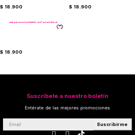
$
18.900
$
18.900
SELECCIONAR OPCIONES
Cuaderno Argollado 5
Materias Scribe Pequeño
$
18.900
Suscríbete a nuestro boletín
Entérate de las mejores promociones
Suscribirme