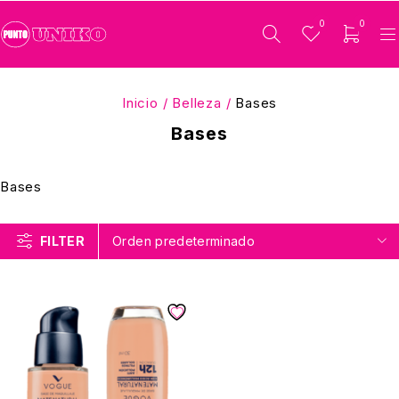
0
0
Inicio
/
Belleza
/
Bases
Bases
Bases
FILTER
Orden predeterminado