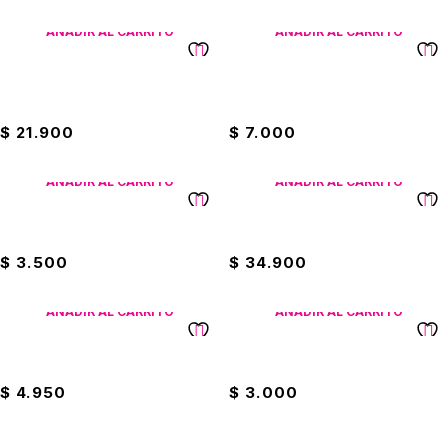
AÑADIR AL CARRITO
AÑADIR AL CARRITO
Bombillo Lámpara Recargable
Bombillo Led Astro Cilindro
Bengala 9W
4.5W
$
21.900
$
7.000
AÑADIR AL CARRITO
AÑADIR AL CARRITO
Bombillo Led Eterna 3 Watt
Bombillo Led Eterna 50 Watt
$
3.500
$
34.900
AÑADIR AL CARRITO
AÑADIR AL CARRITO
Bombillo Led Infinita 3W
Mini Bombillo 1W Infinita
$
4.950
$
3.000