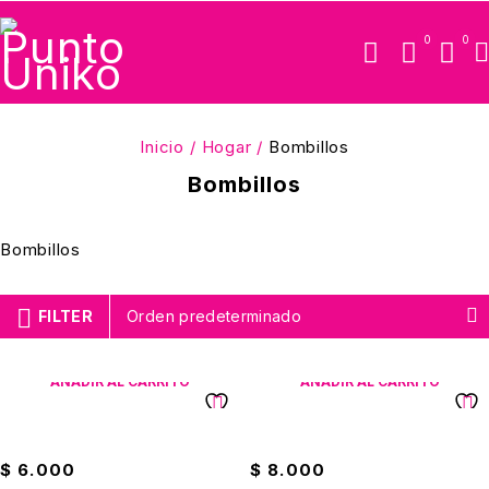
0
0
Inicio
/
Hogar
/
Bombillos
Bombillos
Bombillos
FILTER
Orden predeterminado
AÑADIR AL CARRITO
AÑADIR AL CARRITO
Bombillo Infinita 7W
Bombillo Infinita 9W
$
6.000
$
8.000