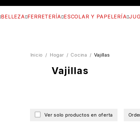
BELLEZA
FERRETERÍA
ESCOLAR Y PAPELERÍA
JUG
Inicio
/
Hogar
/
Cocina
/
Vajillas
Vajillas
Ver solo productos en oferta
Orde