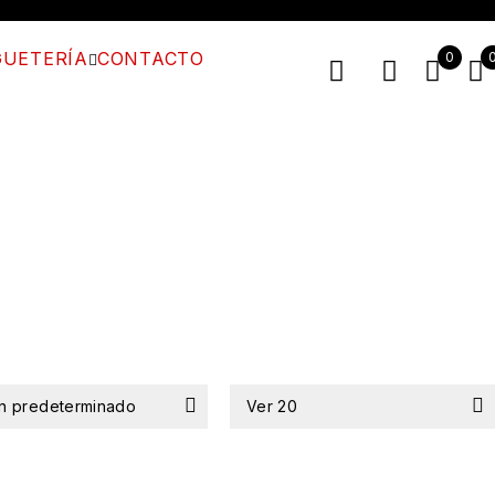
UETERÍA
CONTACTO
0
n predeterminado
Ver
20