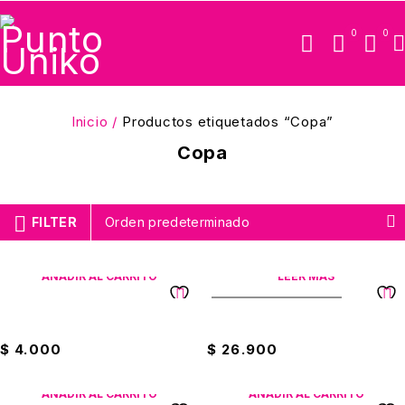
0
0
Inicio
/
Productos etiquetados “Copa”
Copa
FILTER
Orden predeterminado
AÑADIR AL CARRITO
LEER MÁS
PRODUCTO AGOTADO
Copa De Champaña Cristar
Copa De Decoración Dorada
$
4.000
$
26.900
AÑADIR AL CARRITO
AÑADIR AL CARRITO