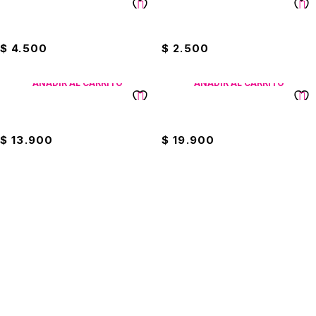
Copa De Vino Cristar
Copa Shot Cristar
$
4.500
$
2.500
AÑADIR AL CARRITO
AÑADIR AL CARRITO
Set De Copas De Aguardiente
Set De Copas De Vino X4
$
13.900
$
19.900
Suscríbete a nuestro boletín
Entérate de las mejores promociones
Suscribirme