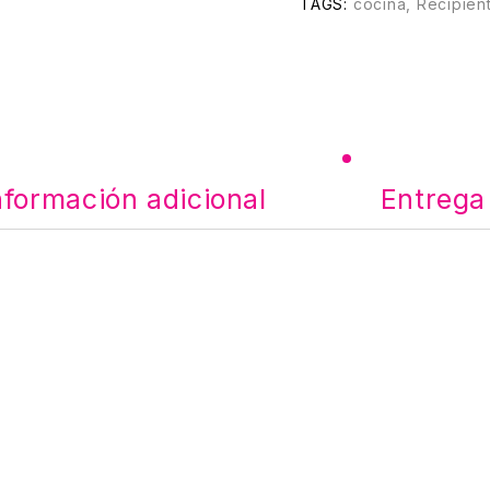
TAGS:
cocina
,
Recipien
nformación adicional
Entrega