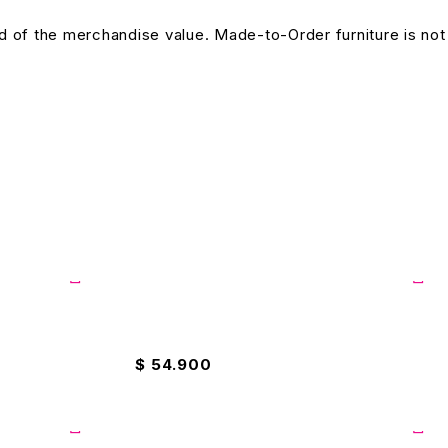
und of the merchandise value. Made-to-Order furniture is not
Sarten Imusa Con Tapa 20cm
$
54.900