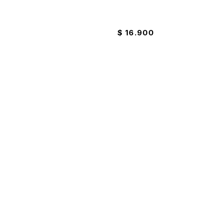
quido 4000ml Winner
Jabón Wind ph Balanceado 3
$
16.900