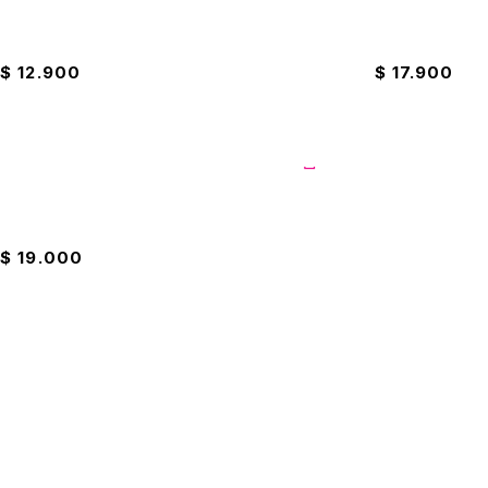
Jabón Wind pH Balanceado 2 Litros
Detergente Li
$
12.900
$
17.900
Cacerola Ilko 16cm Sin Tapa Tradicional
$
19.000
Celular: 300 352 5526
Dirección: Cra. 88c #69-53 sur, Bosa, Bogotá