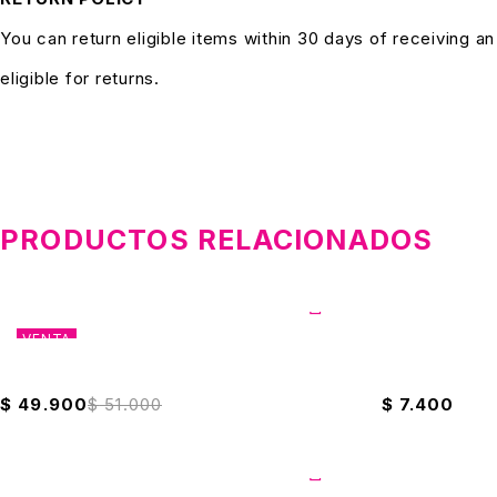
You can return eligible items within 30 days of receiving a
eligible for returns.
PRODUCTOS RELACIONADOS
VENTA
Sarten Opalo Universal 20cm
Limpia Pisos 
$
49.900
$
51.000
$
7.400