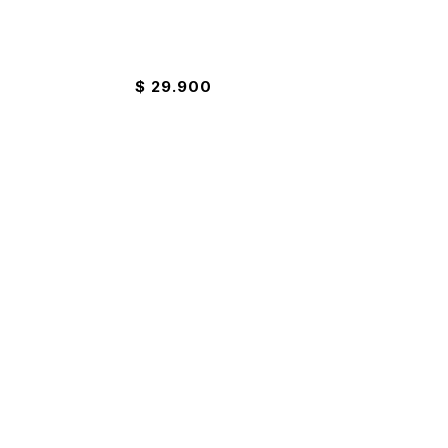
750 Litros
Cacerola Con Antiadherente Universal
14cm
$
29.900