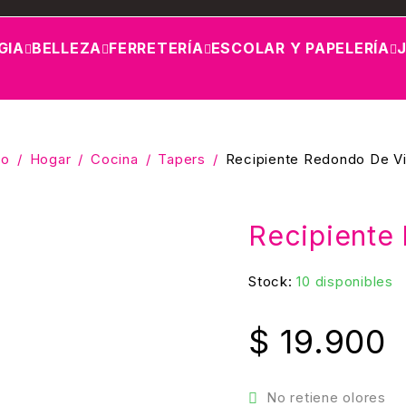
GIA
BELLEZA
FERRETERÍA
ESCOLAR Y PAPELERÍA
io
/
Hogar
/
Cocina
/
Tapers
/
Recipiente Redondo De Vi
Recipiente
Stock:
10 disponibles
$
19.900
No retiene olores