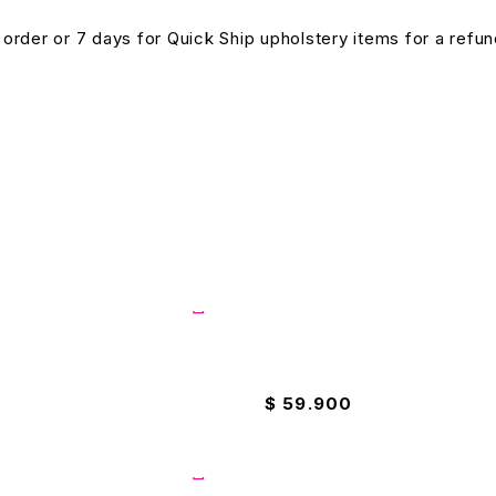
n order or 7 days for Quick Ship upholstery items for a ref
2000ML Fantástico
Olla Ilko 20cm Antiadherente
$
59.900