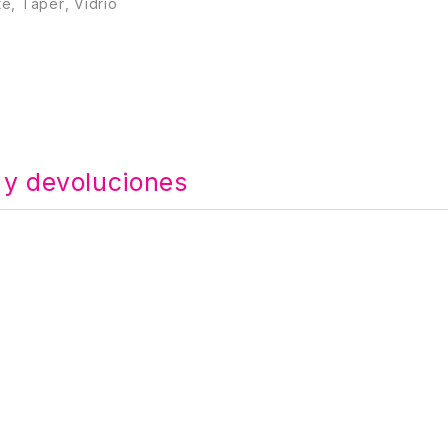
te
,
Taper
,
Vidrio
 y devoluciones