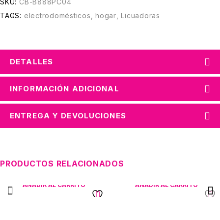
SKU:
CB-B888PC04
TAGS:
electrodomésticos
,
hogar
,
Licuadoras
DETALLES
INFORMACIÓN ADICIONAL
ENTREGA Y DEVOLUCIONES
PRODUCTOS RELACIONADOS
AÑADIR AL CARRITO
AÑADIR AL CARRITO
Olla Ilko 20cm Antiadherente
Sarten Universal x3
Antiadherente