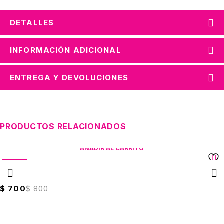
DETALLES
INFORMACIÓN ADICIONAL
ENTREGA Y DEVOLUCIONES
PRODUCTOS RELACIONADOS
AÑADIR AL CARRITO
VENTA
Cinta Para Sellar Cajas 12mm x 15mts
$
700
$
800