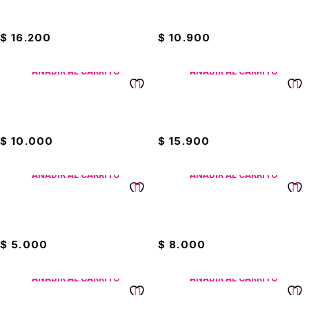
Caja De Lápices Rojo Jumbo
Caja De Lápices Rojo Kores
Offi-Esco
Jumbo X6
$
16.200
$
10.900
AÑADIR AL CARRITO
AÑADIR AL CARRITO
Caja De Lápices Rojo Kores
Caja De Lápiz Bicolor Eterna
X12
Jumbo
$
10.000
$
15.900
AÑADIR AL CARRITO
AÑADIR AL CARRITO
Caja De Lápiz Eterna
Caja De Lápiz HB #2 Offi-
Triangular
Esco
$
5.000
$
8.000
AÑADIR AL CARRITO
AÑADIR AL CARRITO