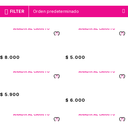
FILTER
Orden predeterminado
AÑADIR AL CARRITO
AÑADIR AL CARRITO
Caja De Lápices Arcoiris Con
Caja De Lápices Arcoiris
Curvas X12
Eterna
$
8.000
$
5.000
AÑADIR AL CARRITO
AÑADIR AL CARRITO
Caja De Lápices Eterna 6B
Caja De Lápices Eterna
Colores Variados
$
5.900
$
6.000
AÑADIR AL CARRITO
AÑADIR AL CARRITO