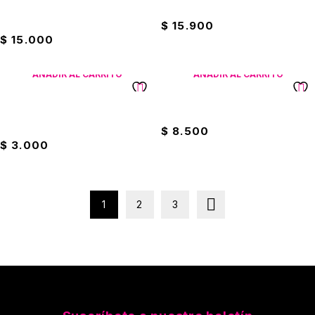
Caja De Lápiz Jumbo De
Caja De Lápiz Rojo Mirado
Colores Eterna
$
15.900
$
15.000
AÑADIR AL CARRITO
AÑADIR AL CARRITO
Caja De Lápiz Trazo Fino HB
Caja Lápiz Jumbo X6 Marfil
Eterna Decorado
$
8.500
$
3.000
1
2
3