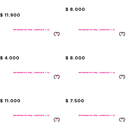
Caja De Lápices Faber Castell
Caja De Lápices Kores X12
Presto
$
8.000
$
11.900
AÑADIR AL CARRITO
AÑADIR AL CARRITO
Caja De Lápices Negro X6
Caja De Lápices Offi-Esco
Marfil
Negro
$
4.000
$
8.000
AÑADIR AL CARRITO
AÑADIR AL CARRITO
Caja De Lápices Paper-Mate
Caja De Lápices Paw Patrol
X12
Jumbo
$
11.000
$
7.500
AÑADIR AL CARRITO
AÑADIR AL CARRITO