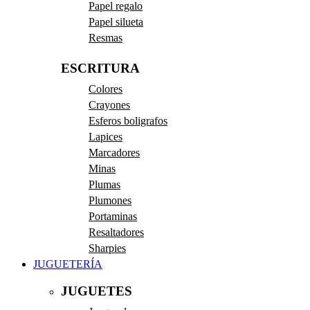
Papel regalo
Papel silueta
Resmas
ESCRITURA
Colores
Crayones
Esferos boligrafos
Lapices
Marcadores
Minas
Plumas
Plumones
Portaminas
Resaltadores
Sharpies
JUGUETERÍA
JUGUETES