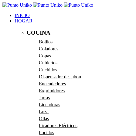
INICIO
HOGAR
COCINA
Botilos
Coladores
Copas
Cubiertos
Cuchillos
Dispensador de Jabon
Encendedores
Exprimidores
Jarras
Licuadoras
Loza
Ollas
Picadores Eléctricos
Pocillos