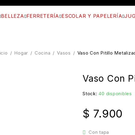
BELLEZA
FERRETERÍA
ESCOLAR Y PAPELERÍA
JUG
icio
/
Hogar
/
Cocina
/
Vasos
/
Vaso Con Pitillo Metaliza
Vaso Con Pi
Stock:
40 disponibles
$
7.900
Con tapa