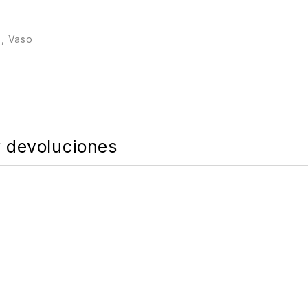
e
,
Vaso
y devoluciones