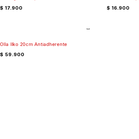
$
17.900
$
16.900
Olla Ilko 20cm Antiadherente
$
59.900
Celular: 300 352 5526
Dirección: Cra. 88c #69-53 sur, Bosa, Bogotá
Lunes a Domingo: 9:15 am – 9 pm
Enlaces de interés