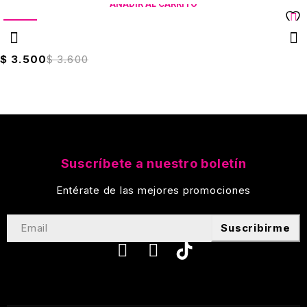
AÑADIR AL CARRITO
VENTA
Cinta De Enmascarar Soco 24mmX20mts
$
3.500
$
3.600
Suscríbete a nuestro boletín
Entérate de las mejores promociones
Suscribirme