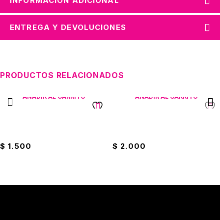
INFORMACIÓN ADICIONAL
ENTREGA Y DEVOLUCIONES
PRODUCTOS RELACIONADOS
AÑADIR AL CARRITO
AÑADIR AL CARRITO
Bisturí Eco Exacto Rojo
Corrector Lápiz Offi-Esco
Grande
Azul
$
1.500
$
2.000