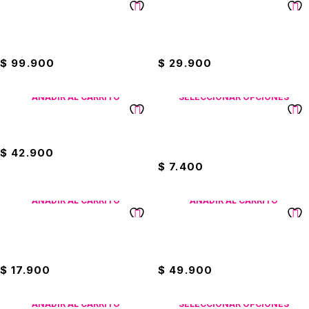
Licuadora Imusa Power Mix
Cacerola Con Antiadherente
Plus 2 Litros
Ilko 16cm
$
99.900
$
29.900
AÑADIR AL CARRITO
SELECCIONAR OPCIONES
Cacerolas Ilko x2 14cm
Limpia Pisos 2000ML
Fantástico
$
42.900
$
7.400
AÑADIR AL CARRITO
AÑADIR AL CARRITO
Detergente Liquido 4000ml
Sarten Universal x3
Winner
Antiadherente
$
17.900
$
49.900
AÑADIR AL CARRITO
SELECCIONAR OPCIONES