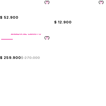
Sarten 6 Ultra 20cm Universal
Jabón Wind pH Balanceado 2
Litros
$
52.900
$
12.900
AÑADIR AL CARRITO
VENTA
Licuadora Ultra + Vaso Pica
Todo Universal
$
259.900
$
270.000
Suscríbete a nuestro boletín