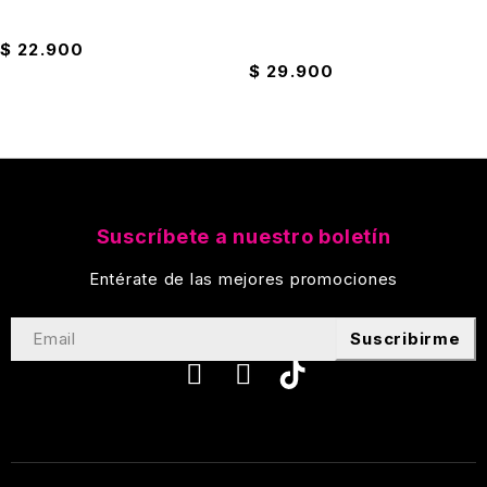
Suavizante 4000ML Oh Lala
Cacerola Con Antiadherente
Ilko 16cm
$
22.900
$
29.900
Suscríbete a nuestro boletín
Entérate de las mejores promociones
Suscribirme