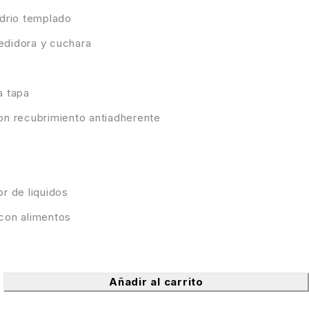
idrio templado
edidora y cuchara
a tapa
on recubrimiento antiadherente
r de liquidos
con alimentos
Añadir al carrito