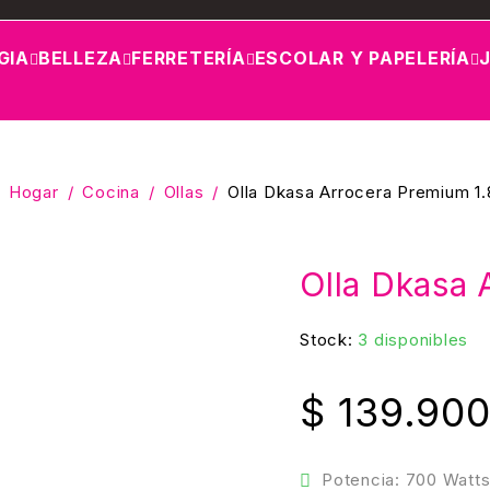
GIA
BELLEZA
FERRETERÍA
ESCOLAR Y PAPELERÍA
Hogar
/
Cocina
/
Ollas
/
Olla Dkasa Arrocera Premium 1.
Olla Dkasa 
Stock:
3 disponibles
$
139.90
Potencia: 700 Watts