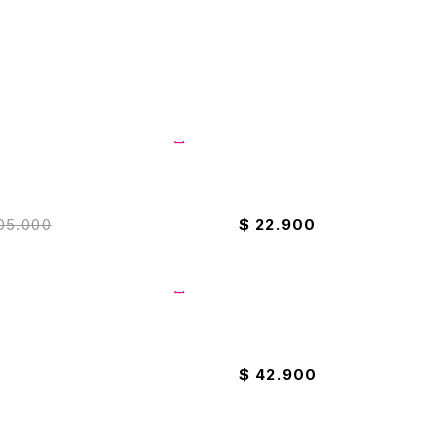
 4 Piezas Universal
Suavizante 4000ML Oh Lala
05.000
$
22.900
al x3 Antiadherente
Cacerolas Ilko x2 14cm
$
42.900