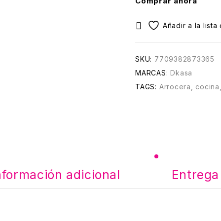
Comprar ahora
SKU:
7709382873365
MARCAS:
Dkasa
TAGS:
Arrocera
,
cocina
nformación adicional
Entrega