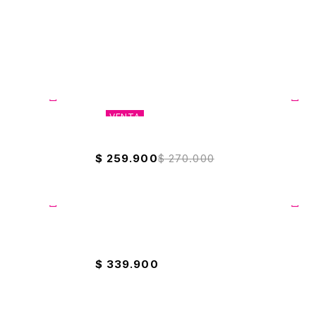
VENTA
Licuadora Ultra + Vaso Pica Todo Universal
$
259.900
$
270.000
Licudora Oster Vaso De Vidrio Pica Hielo
$
339.900