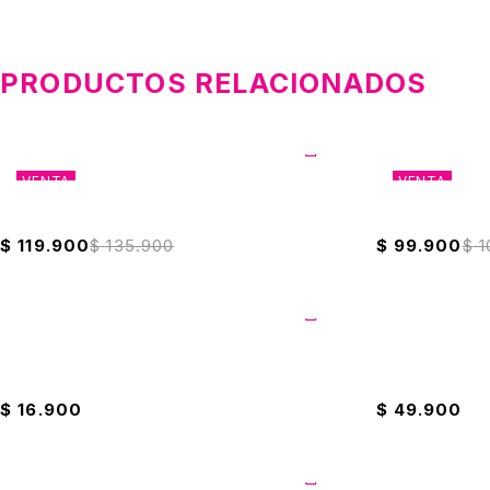
PRODUCTOS RELACIONADOS
VENTA
VENTA
Olla A Presión Universal 6 Litros
Kit De Batería
$
119.900
$
135.900
$
99.900
$
1
Jabón Wind ph Balanceado 3750 Litros
Sarten Univers
$
16.900
$
49.900