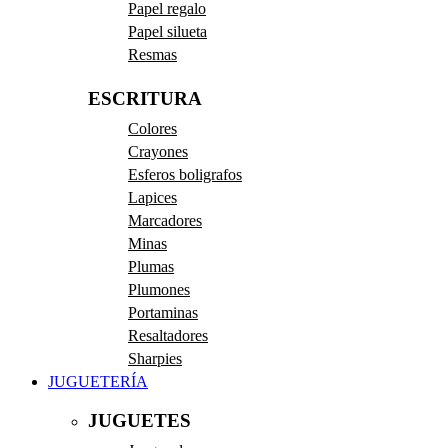
Papel regalo
Papel silueta
Resmas
ESCRITURA
Colores
Crayones
Esferos boligrafos
Lapices
Marcadores
Minas
Plumas
Plumones
Portaminas
Resaltadores
Sharpies
JUGUETERÍA
JUGUETES