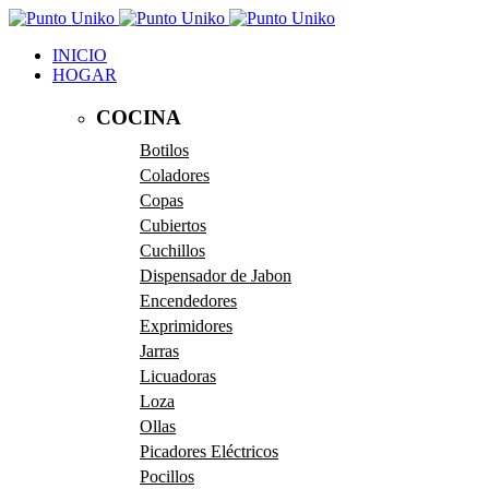
INICIO
HOGAR
COCINA
Botilos
Coladores
Copas
Cubiertos
Cuchillos
Dispensador de Jabon
Encendedores
Exprimidores
Jarras
Licuadoras
Loza
Ollas
Picadores Eléctricos
Pocillos