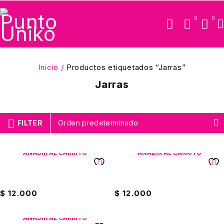
0
0
Inicio
/
Productos etiquetados “Jarras”
Jarras
FILTER
Orden predeterminado
AÑADIR AL CARRITO
AÑADIR AL CARRITO
Jarra De Vidrio Con Textura
Jarra De Vidrio Semiredonda
$
12.000
$
12.000
AÑADIR AL CARRITO