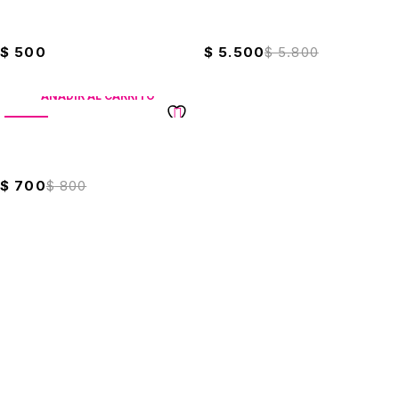
Borrador Miga De Pan
Cinta De Enmascarar
Garabatos
48mmx20mts Offi-Esco
$
500
$
5.500
$
5.800
AÑADIR AL CARRITO
VENTA
Cinta Para Sellar Cajas 12mm
x 15mts
$
700
$
800
Suscríbete a nuestro boletín
Entérate de las mejores promociones