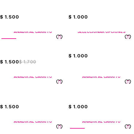
Bisturí Eco Exacto Verde
Bisturí Eco Exacto Rojo
Grande
Pequeño
$
1.500
$
1.000
AÑADIR AL CARRITO
SELECCIONAR OPCIONES
VENTA
Borrador Miga De Pan Faber
Borrador Eterna Arcoiris Neon
Castell
$
1.000
$
1.500
$
1.700
AÑADIR AL CARRITO
AÑADIR AL CARRITO
Bisturí Eco Exacto Rojo
Bisturí Eco Exacto Naranja
Grande
Pequeño
$
1.500
$
1.000
AÑADIR AL CARRITO
AÑADIR AL CARRITO
VENTA