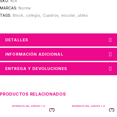
SKU:
N/A
MARCAS:
Norma
TAGS:
Block
,
colegio
,
Cuadros
,
escolar
,
utiles
DETALLES
INFORMACIÓN ADICIONAL
ENTREGA Y DEVOLUCIONES
PRODUCTOS RELACIONADOS
AÑADIR AL CARRITO
AÑADIR AL CARRITO