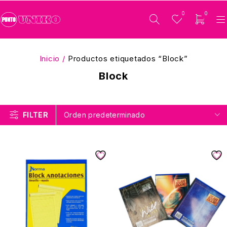
0
0
Inicio
/
Productos etiquetados “Block”
Block
FILTER
Orden predeterminado