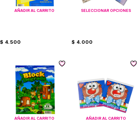
AÑADIR AL CARRITO
SELECCIONAR OPCIONES
Block Anotaciones Norma
Block Carta Cuadriculado 70
Amarillo Rayado
Hojas Norma
$
4.500
$
4.000
AÑADIR AL CARRITO
AÑADIR AL CARRITO
Block Degrade Carta
Block Plegado Iris 15x15cm