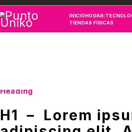
INICIO
HOGAR
TECNOLO
TIENDAS FÍSICAS
Heading
H1 – Lorem ipsu
adipiscing elit.