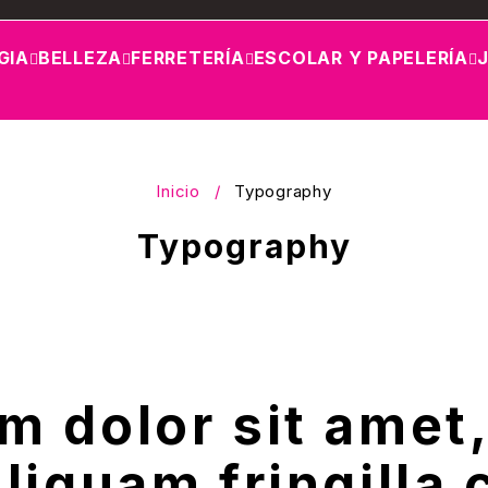
GIA
BELLEZA
FERRETERÍA
ESCOLAR Y PAPELERÍA
Inicio
/
Typography
Typography
m dolor sit amet
 Aliquam fringill