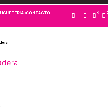
JUGUETERÍA
CONTACTO
0
dera
adera
i