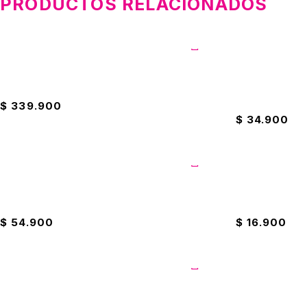
PRODUCTOS RELACIONADOS
Licudora Oster Vaso De Vidrio Pica Hielo
Cacerola Con 
16cm
$
339.900
$
34.900
Sarten Imusa Con Tapa 20cm
Jabón Wind ph
$
54.900
$
16.900
Cacerolas Ilko x2 14cm