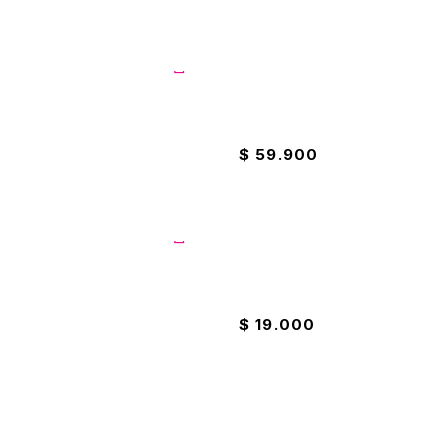
Antiadherente Universal
Olla Ilko 20cm Antiadherente
$
59.900
 Balanceado 3750 Litros
Cacerola Ilko 16cm Sin Tapa 
$
19.000