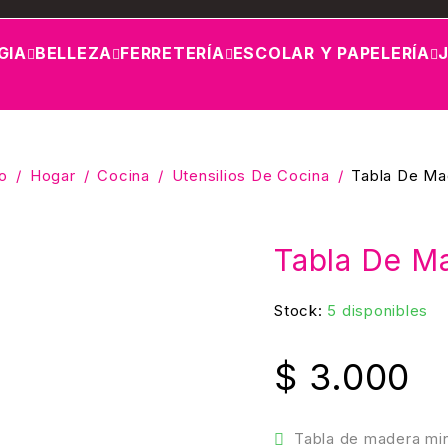
GIA
BELLEZA
FERRETERÍA
ESCOLAR Y PAPELERÍA
io
/
Hogar
/
Cocina
/
Utensilios De Cocina
/
Tabla De Ma
Tabla De M
Stock:
5 disponibles
$
3.000
Tabla de madera min