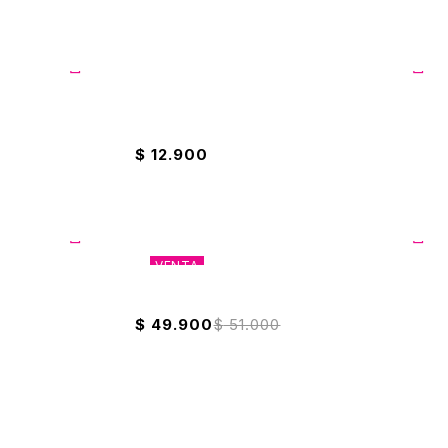
Jabón Wind pH Balanceado 2 Litros
$
12.900
VENTA
Tradicional
Sarten Opalo Universal 20cm
$
49.900
$
51.000