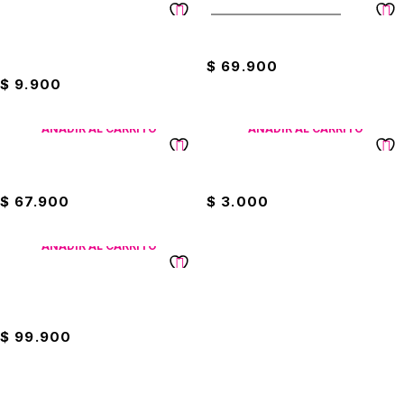
PRODUCTO AGOTADO
Parques Ajedrez 2 En 1 En
Carro Formula One Remoto
Madera 30X30cms
$
69.900
$
9.900
AÑADIR AL CARRITO
AÑADIR AL CARRITO
Dinosaurio Coloca Huevos
DOS
$
67.900
$
3.000
AÑADIR AL CARRITO
Parque De Diversiones
Armables
$
99.900