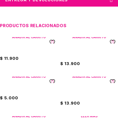
PRODUCTOS RELACIONADOS
AÑADIR AL CARRITO
AÑADIR AL CARRITO
Set Lele Brother Barco Militar
Rompecabezas Númerico
22X30cm
$
11.900
$
13.900
AÑADIR AL CARRITO
AÑADIR AL CARRITO
Poker Economico
Rompecabeza Abecedario
22X30cm
$
5.000
$
13.900
AÑADIR AL CARRITO
LEER MÁS