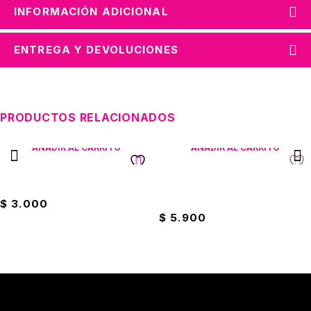
INFORMACIÓN ADICIONAL
ENTREGA Y DEVOLUCIONES
PRODUCTOS RELACIONADOS
AÑADIR AL CARRITO
AÑADIR AL CARRITO
Destornillador X4 GW
Extensión Eléctrica Bengala
6ft
$
3.000
$
5.900