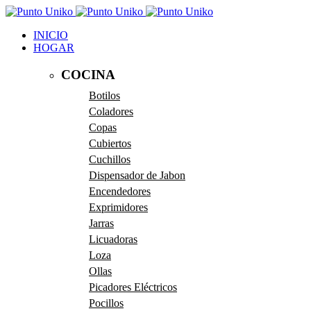
INICIO
HOGAR
COCINA
Botilos
Coladores
Copas
Cubiertos
Cuchillos
Dispensador de Jabon
Encendedores
Exprimidores
Jarras
Licuadoras
Loza
Ollas
Picadores Eléctricos
Pocillos