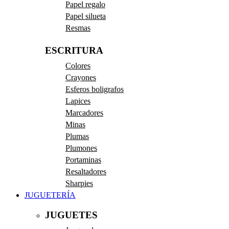
Papel regalo
Papel silueta
Resmas
ESCRITURA
Colores
Crayones
Esferos boligrafos
Lapices
Marcadores
Minas
Plumas
Plumones
Portaminas
Resaltadores
Sharpies
JUGUETERÍA
JUGUETES