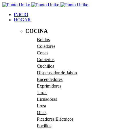
INICIO
HOGAR
COCINA
Botilos
Coladores
Copas
Cubiertos
Cuchillos
Dispensador de Jabon
Encendedores
Exprimidores
Jarras
Licuadoras
Loza
Ollas
Picadores Eléctricos
Pocillos