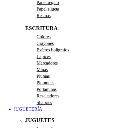
Papel regalo
Papel silueta
Resmas
ESCRITURA
Colores
Crayones
Esferos boligrafos
Lapices
Marcadores
Minas
Plumas
Plumones
Portaminas
Resaltadores
Sharpies
JUGUETERÍA
JUGUETES