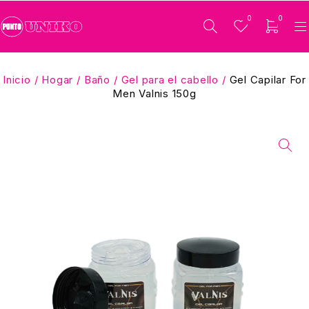
0
0
Inicio
/
Hogar
/
Baño
/
Gel para el cabello
/
Gel Capilar For
Men Valnis 150g