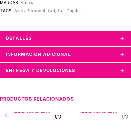
MARCAS:
Valnis
TAGS:
Aseo Personal
,
Gel
,
Gel Capilar
DETALLES
INFORMACIÓN ADICIONAL
ENTREGA Y DEVOLUCIONES
PRODUCTOS RELACIONADOS
AÑADIR AL CARRITO
AÑADIR AL CARRITO
Sarten Universal x3
Alcohol Wind Glicerinado al