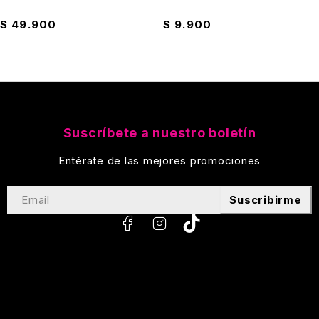
Antiadherente
70% 1 Litro
$
49.900
$
9.900
Suscríbete a nuestro boletín
Entérate de las mejores promociones
Suscribirme