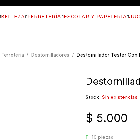
BELLEZA
FERRETERÍA
ESCOLAR Y PAPELERÍA
JUG
Ferretería
/
Destornilladores
/
Destornillador Tester Con 
Destornilla
Stock:
Sin existencias
$
5.000
10 piezas