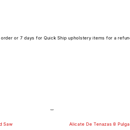
n order or 7 days for Quick Ship upholstery items for a ref
d Saw
Alicate De Tenazas 8 Pulg