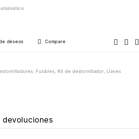
automático
Compare
estornilladores
,
Fusibles
,
Kit de destornillador
,
Llaves
y devoluciones