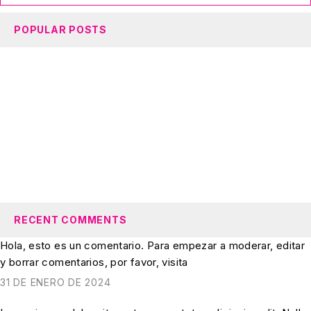
POPULAR POSTS
Weekday Outfit Inspiration for All
Occasions
Perfect Pieces To Match Your Custom
Tees
Your Summer is Incomplete Without
These Dresses
RECENT COMMENTS
Hola, esto es un comentario. Para empezar a moderar, editar
y borrar comentarios, por favor, visita
31 DE ENERO DE 2024