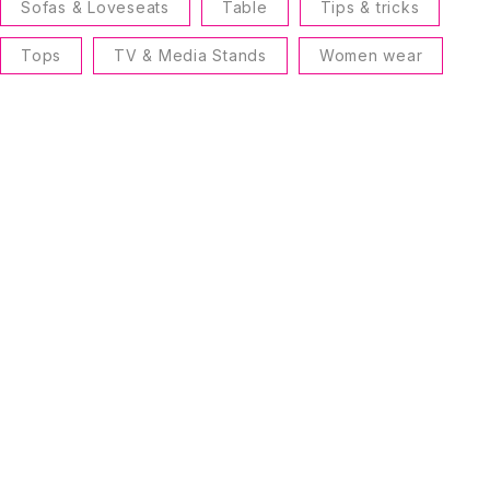
Sofas & Loveseats
Table
Tips & tricks
Tops
TV & Media Stands
Women wear
Suscríbete a nuestro boletín
Entérate de las mejores promociones
Suscribirme