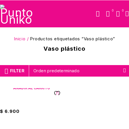
0
0
Inicio
/
Productos etiquetados “Vaso plástico”
Vaso plástico
FILTER
Orden predeterminado
AÑADIR AL CARRITO
Vaso Largo De Plástico
$
6.900