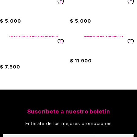
Tazón Cerámico
Tazón Cerámico
$
5.000
$
5.000
SELECCIONAR OPCIONES
AÑADIR AL CARRITO
Tazón Ceramico Con Doble
Tazón De Cerámica Artesanal
Oreja De Loza
$
11.900
$
7.500
Suscríbete a nuestro boletín
Entérate de las mejores promociones