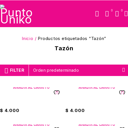
0
0
Inicio
/
Productos etiquetados “Tazón”
Tazón
FILTER
Orden predeterminado
AÑADIR AL CARRITO
AÑADIR AL CARRITO
Taza Cuadrada Pequeña
Taza Redonda Económica
$
4.000
$
4.000
AÑADIR AL CARRITO
AÑADIR AL CARRITO