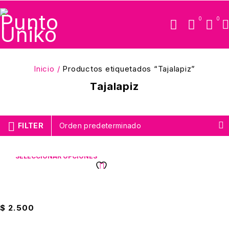
0
0
Inicio
/
Productos etiquetados “Tajalapiz”
Tajalapiz
FILTER
Orden predeterminado
SELECCIONAR OPCIONES
Tajalapiz Con Deposito Faber
Castell Rectangular
$
2.500