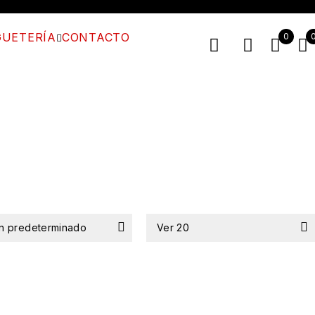
UETERÍA
CONTACTO
0
n predeterminado
Ver
20