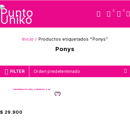
0
0
Inicio
/
Productos etiquetados “Ponys”
Ponys
FILTER
Orden predeterminado
AÑADIR AL CARRITO
Happy Pony Juguete
$
29.900