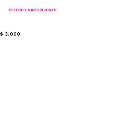
SELECCIONAR OPCIONES
Pocillo Mini Mugs Pequeño
$
3.000
Suscríbete a nuestro boletín
Entérate de las mejores promociones
Suscribirme