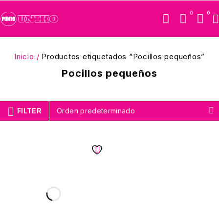
0
0
Inicio
/
Productos etiquetados “Pocillos pequeños”
Pocillos pequeños
FILTER
Orden predeterminado