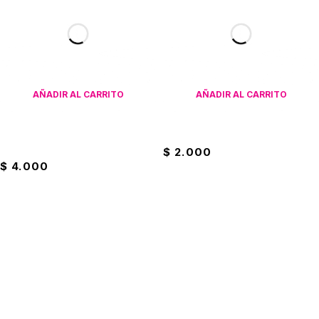
AÑADIR AL CARRITO
AÑADIR AL CARRITO
Plato Redondo De Melamina
Plato Seco De Alumino
Diseño Floreado
$
2.000
$
4.000
Suscríbete a nuestro boletín
Entérate de las mejores promociones