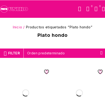
0
0
Inicio
/
Productos etiquetados “Plato hondo”
Plato hondo
FILTER
Orden predeterminado