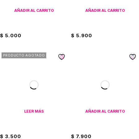
AÑADIR AL CARRITO
AÑADIR AL CARRITO
Plato Hondo #7 Loza China
Plato Hondo De Porcelana
$
5.000
$
5.900
PRODUCTO AGOTADO
LEER MÁS
AÑADIR AL CARRITO
Plato Hondo En Aluminio
Plato Hondo Loza Blanca
$
3.500
$
7.900