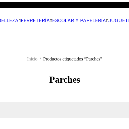
BELLEZA
FERRETERÍA
ESCOLAR Y PAPELERÍA
JUGUET
Inicio
/
Productos etiquetados “Parches”
Parches