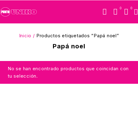
0
0
Inicio
/
Productos etiquetados “Papá noel”
Papá noel
No se han encontrado productos que coincidan con
tu selección.