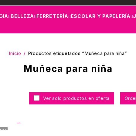
GIA
BELLEZA
FERRETERÍA
ESCOLAR Y PAPELERÍA
Inicio
/
Productos etiquetados “Muñeca para niña”
Muñeca para niña
Ver solo productos en oferta
Orde
ADO