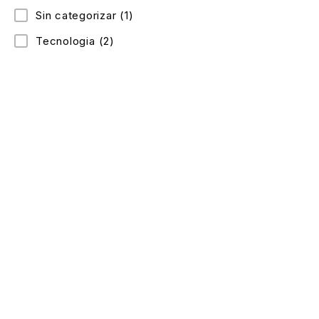
Sin categorizar
(1)
Tecnologia
(2)
Celular: 300 352 5526
Dirección: Cra. 88c #69-53 sur, Bosa, Bogotá
Lunes a Domingo: 9:15 am – 9 pm
Enlaces de interés
Contacto
Mi cuenta
Politica de privacidad
Cambios y devoluciones