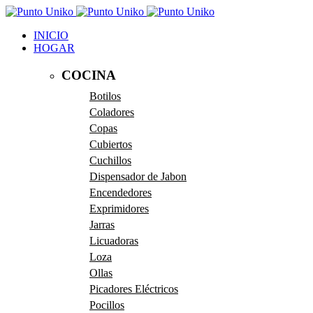
INICIO
HOGAR
COCINA
Botilos
Coladores
Copas
Cubiertos
Cuchillos
Dispensador de Jabon
Encendedores
Exprimidores
Jarras
Licuadoras
Loza
Ollas
Picadores Eléctricos
Pocillos