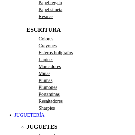
Papel regalo
Papel silueta
Resmas
ESCRITURA
Colores
Crayones
Esferos boligrafos
Lapices
Marcadores
Minas
Plumas
Plumones
Portaminas
Resaltadores
Sharpies
JUGUETERÍA
JUGUETES