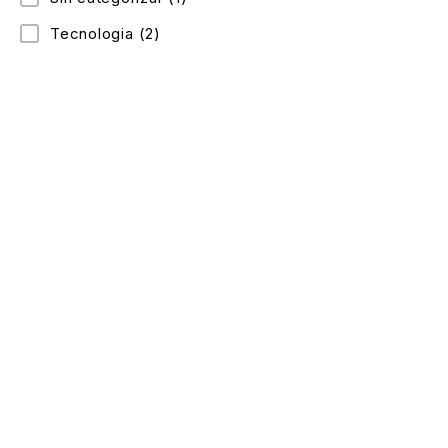
Tecnologia
(2)
Celular: 300 352 5526
Dirección: Cra. 88c #69-53 sur, Bosa, Bogotá
Lunes a Domingo: 9:15 am – 9 pm
Enlaces de interés
Contacto
Mi cuenta
Politica de privacidad
Cambios y devoluciones