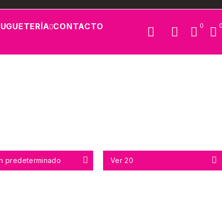
JUGUETERÍA
CONTACTO
0
n predeterminado
Ver
20