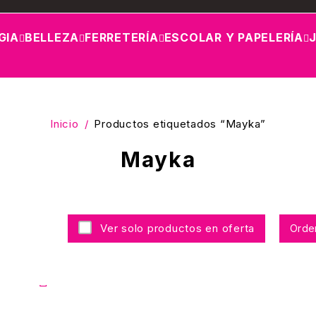
GIA
BELLEZA
FERRETERÍA
ESCOLAR Y PAPELERÍA
Inicio
/
Productos etiquetados “Mayka”
Mayka
Ver solo productos en oferta
Orde