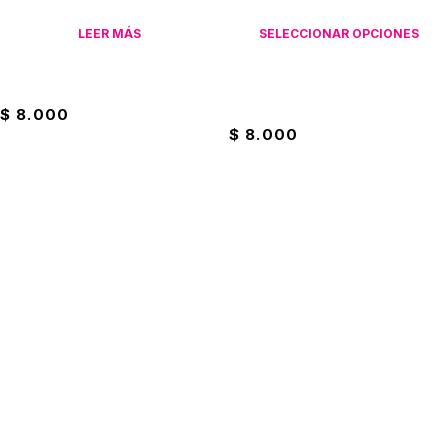
LEER MÁS
SELECCIONAR OPCIONES
Ambientador Air Fresh Citrus
Spray Ambientador Air
Protection
$
8.000
$
8.000
Suscríbete a nuestro boletín
Entérate de las mejores promociones
Suscribirme