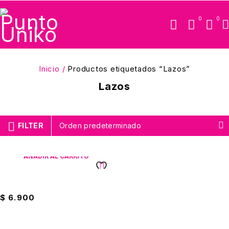
0
0
Inicio
/
Productos etiquetados “Lazos”
Lazos
FILTER
Orden predeterminado
AÑADIR AL CARRITO
Lazo Tendero 20 Metros
$
6.900