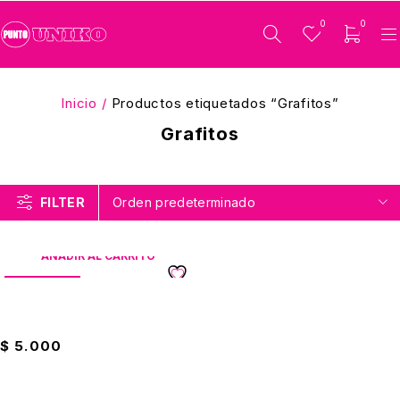
0
0
Inicio
/
Productos etiquetados “Grafitos”
Grafitos
FILTER
Orden predeterminado
AÑADIR AL CARRITO
DESTACADO
Juego Geométrico De 5pcs
Con Tabla Periodica
$
5.000