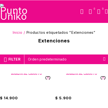
0
0
Inicio
/
Productos etiquetados “Extenciones”
Extenciones
FILTER
Orden predeterminado
AÑADIR AL CARRITO
AÑADIR AL CARRITO
Extensión Eléctrica Bengala
Extensión Eléctrica Bengala
30ft
6ft
$
14.900
$
5.900