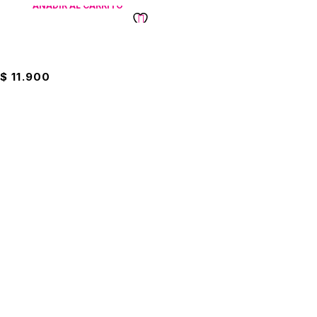
AÑADIR AL CARRITO
Extensión Electrica Naranja
X3m
$
11.900
Suscríbete a nuestro boletín
Entérate de las mejores promociones
Suscribirme