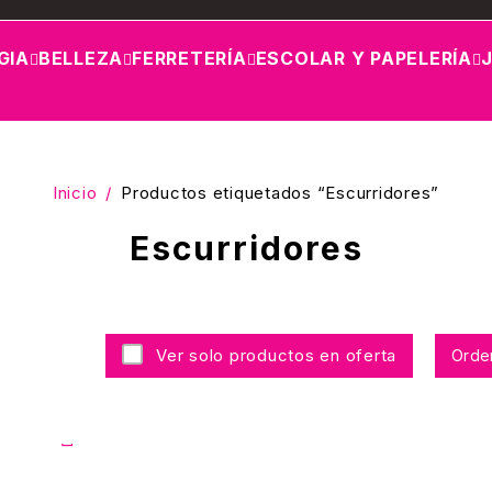
GIA
BELLEZA
FERRETERÍA
ESCOLAR Y PAPELERÍA
Inicio
/
Productos etiquetados “Escurridores”
Escurridores
Ver solo productos en oferta
Orde